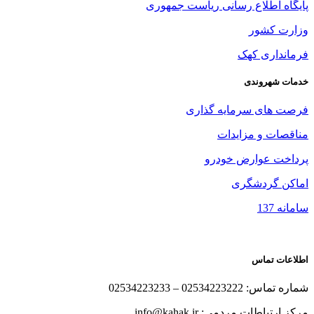
پایگاه اطلاع رسانی ریاست جمهوری
وزارت کشور
فرمانداری کهک
خدمات شهروندی
فرصت های سرمایه گذاری
مناقصات و مزایدات
پرداخت عوارض خودرو
اماکن گردشگری
سامانه 137
اطلاعات تماس
شماره تماس: 02534223222 – 02534223233
مرکز ارتباطات مردمی: info@kahak.ir