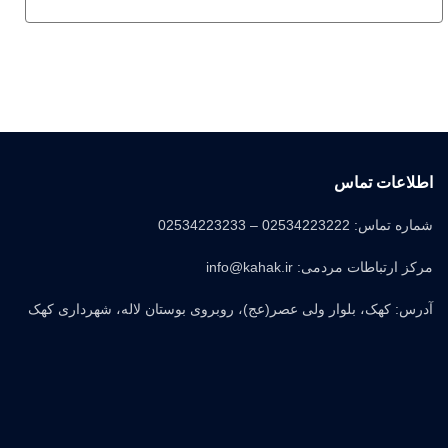
اطلاعات تماس
شماره تماس: 02534223222 – 02534223233
مرکز ارتباطات مردمی: info@kahak.ir
آدرس: کهک، بلوار ولی عصر(عج)، روبروی بوستان لاله، شهرداری کهک