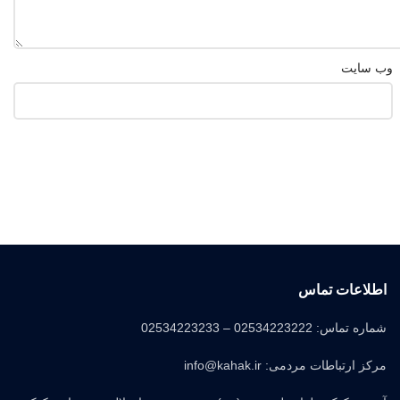
وب‌ سایت
اطلاعات تماس
شماره تماس: 02534223222 – 02534223233
مرکز ارتباطات مردمی: info@kahak.ir