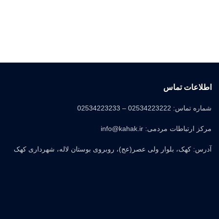
اطلاعات تماس
شماره تماس: 02534223222 – 02534223233
مرکز ارتباطات مردمی: info@kahak.ir
آدرس: کهک، بلوار ولی عصر(عج)، روبروی بوستان لاله، شهرداری کهک