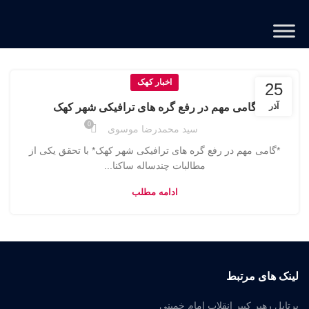
اخبار کهک
25
آذر
گامی مهم در رفع گره‌ های ترافیکی شهر کهک
0
سید محمدرضا موسوی
*گامی مهم در رفع گره‌ های ترافیکی شهر کهک* با تحقق یکی از
مطالبات چندساله ساکنا...
ادامه مطلب
لینک های مرتبط
پرتابل رهبر کبیر انقلاب امام خمینی