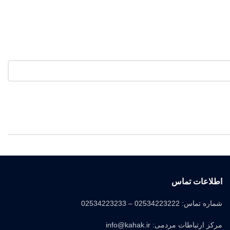
اطلاعات تماس
شماره تماس: 02534223222 – 02534223233
مرکز ارتباطات مردمی: info@kahak.ir