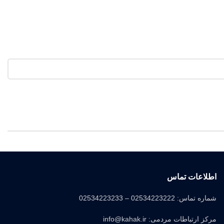
اطلاعات تماس
شماره تماس: 02534223222 – 02534223233
مرکز ارتباطات مردمی: info@kahak.ir